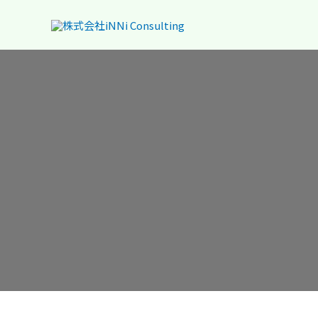
跳
至
主
要
內
容