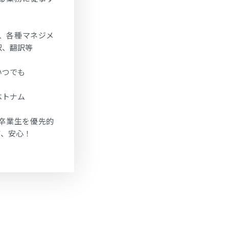
、各種マネジメ
訳、翻訳等
いつでも
ベトナム
卒業生を優先的
て、安心！