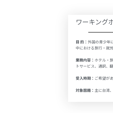
ワーキング
目 的：
外国の青少年
中における旅行・就
業務内容：
ホテル・
トサービス、通訳、
受入時期：
ご希望が
対象国籍：
主に台湾